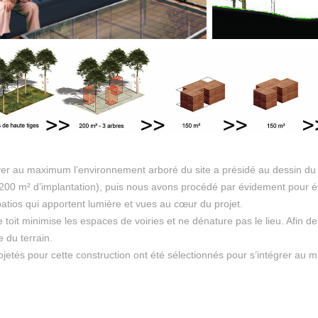
ver au maximum l’environnement arboré du site a présidé au dessin du
 (200 m² d’implantation), puis nous avons procédé par évidement pour év
atios qui apportent lumière et vues au cœur du projet.
e toit minimise les espaces de voiries et ne dénature pas le lieu. Afin d
e du terrain.
ojetés pour cette construction ont été sélectionnés pour s’intégrer au