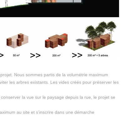
 projet. Nous sommes partis de la volumétrie maximum
iter les arbres existants. Les vides créés pour préserver les
e conserver la vue sur le paysage depuis la rue, le projet se
 maximum au site et s’inscrire dans une démarche