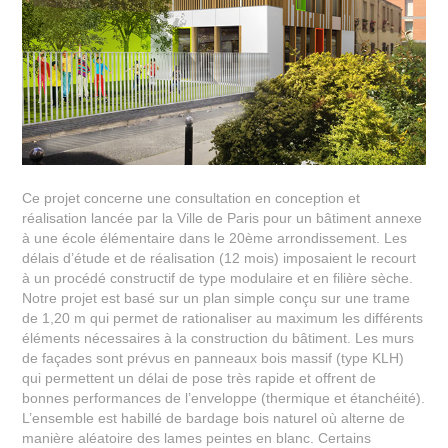
Ce projet concerne une consultation en conception et
réalisation lancée par la Ville de Paris pour un bâtiment annexe
à une école élémentaire dans le 20ème arrondissement. Les
délais d’étude et de réalisation (12 mois) imposaient le recourt
à un procédé constructif de type modulaire et en filière sèche.
Notre projet est basé sur un plan simple conçu sur une trame
de 1,20 m qui permet de rationaliser au maximum les différents
éléments nécessaires à la construction du bâtiment. Les murs
de façades sont prévus en panneaux bois massif (type KLH)
qui permettent un délai de pose très rapide et offrent de
bonnes performances de l’enveloppe (thermique et étanchéité).
L’ensemble est habillé de bardage bois naturel où alterne de
manière aléatoire des lames peintes en blanc. Certains